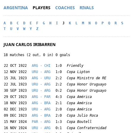
ARGENTINA
PLAYERS
COACHES
RIVALS
A
B
C
D
E
F
G
H
I
J
K
L
M
N
O
P
Q
R
S
T
U
V
W
Y
Z
JUAN CARLOS IRIBARREN
18 matches (2 out, 0 in) 0 goals
22 OCT 1922
ARG - CHI
1:0
Friendly
12 NOV 1922
URU - ARG
1:0
Copa Lipton
15 JUL 1923
ARG - URU
2:2
Copa Ministro de RE
22 JUL 1923
URU - ARG
2:2
Copa Honor Uruguayo
30 SEP 1923
URU - ARG
0:2
Copa Honor Uruguayo
29 OCT 1923
ARG - PAR
4:3
Copa América
18 NOV 1923
ARG - BRA
2:1
Copa América
02 DEC 1923
URU - ARG
2:0
Copa América
09 DEC 1923
ARG - BRA
2:0
Copa Julio Roca
15 MAY 1924
PAR - ARG
1:3
Copa Boutell
16 NOV 1924
URU - ARG
0:1
Copa Confraternidad