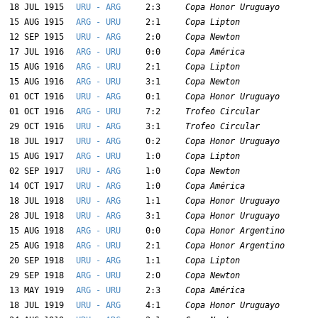
18 JUL 1915
URU - ARG
2:3
Copa Honor Uruguayo
15 AUG 1915
ARG - URU
2:1
Copa Lipton
12 SEP 1915
URU - ARG
2:0
Copa Newton
17 JUL 1916
ARG - URU
0:0
Copa América
15 AUG 1916
ARG - URU
2:1
Copa Lipton
15 AUG 1916
ARG - URU
3:1
Copa Newton
01 OCT 1916
URU - ARG
0:1
Copa Honor Uruguayo
01 OCT 1916
ARG - URU
7:2
Trofeo Circular
29 OCT 1916
URU - ARG
3:1
Trofeo Circular
18 JUL 1917
URU - ARG
0:2
Copa Honor Uruguayo
15 AUG 1917
ARG - URU
1:0
Copa Lipton
02 SEP 1917
URU - ARG
1:0
Copa Newton
14 OCT 1917
URU - ARG
1:0
Copa América
18 JUL 1918
URU - ARG
1:1
Copa Honor Uruguayo
28 JUL 1918
URU - ARG
3:1
Copa Honor Uruguayo
15 AUG 1918
ARG - URU
0:0
Copa Honor Argentino
25 AUG 1918
ARG - URU
2:1
Copa Honor Argentino
20 SEP 1918
URU - ARG
1:1
Copa Lipton
29 SEP 1918
ARG - URU
2:0
Copa Newton
13 MAY 1919
ARG - URU
2:3
Copa América
18 JUL 1919
URU - ARG
4:1
Copa Honor Uruguayo