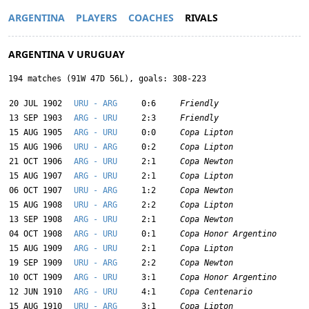
ARGENTINA
PLAYERS
COACHES
RIVALS
ARGENTINA V URUGUAY
194 matches (91W 47D 56L), goals: 308-223
20 JUL 1902
URU - ARG
0:6
Friendly
13 SEP 1903
ARG - URU
2:3
Friendly
15 AUG 1905
ARG - URU
0:0
Copa Lipton
15 AUG 1906
URU - ARG
0:2
Copa Lipton
21 OCT 1906
ARG - URU
2:1
Copa Newton
15 AUG 1907
ARG - URU
2:1
Copa Lipton
06 OCT 1907
URU - ARG
1:2
Copa Newton
15 AUG 1908
URU - ARG
2:2
Copa Lipton
13 SEP 1908
ARG - URU
2:1
Copa Newton
04 OCT 1908
ARG - URU
0:1
Copa Honor Argentino
15 AUG 1909
ARG - URU
2:1
Copa Lipton
19 SEP 1909
URU - ARG
2:2
Copa Newton
10 OCT 1909
ARG - URU
3:1
Copa Honor Argentino
12 JUN 1910
ARG - URU
4:1
Copa Centenario
15 AUG 1910
URU - ARG
3:1
Copa Lipton