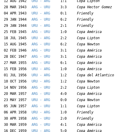
12 AUG 1942
URU - ARG
1:1
Copa Lipton
28 MAR 1943
ARG - URU
3:3
Copa Hector Gomez
04 APR 1943
URU - ARG
0:1
Friendly
29 JAN 1944
ARG - URU
6:2
Friendly
29 JAN 1944
URU - ARG
2:1
Friendly
25 FEB 1945
ARG - URU
1:0
Copa América
18 JUL 1945
URU - ARG
2:2
Copa Lipton
15 AUG 1945
ARG - URU
6:2
Copa Newton
02 FEB 1946
ARG - URU
3:1
Copa América
28 DEC 1947
ARG - URU
3:1
Copa América
27 MAR 1955
ARG - URU
6:1
Copa América
15 FEB 1956
URU - ARG
1:0
Copa América
01 JUL 1956
URU - ARG
1:2
Copa del Atlantico
10 OCT 1956
URU - ARG
1:2
Copa Newton
14 NOV 1956
ARG - URU
2:2
Copa Lipton
20 MAR 1957
ARG - URU
4:0
Copa América
23 MAY 1957
URU - ARG
0:0
Copa Newton
05 JUN 1957
ARG - URU
1:1
Copa Lipton
06 APR 1958
URU - ARG
1:0
Friendly
30 APR 1958
ARG - URU
2:0
Friendly
30 MAR 1959
ARG - URU
4:1
Copa América
16 DEC 1959
URU - ARG
5:0
Copa América