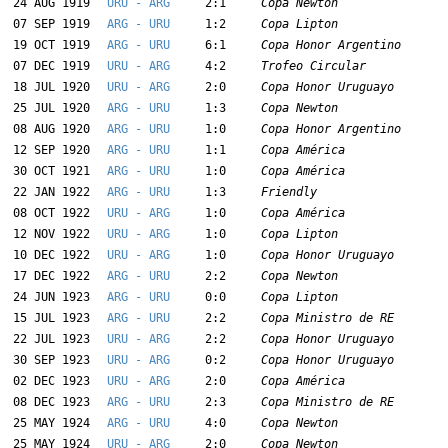
24 AUG 1919
URU - ARG
2:1
Copa Newton
07 SEP 1919
ARG - URU
1:2
Copa Lipton
19 OCT 1919
ARG - URU
6:1
Copa Honor Argentino
07 DEC 1919
URU - ARG
4:2
Trofeo Circular
18 JUL 1920
URU - ARG
2:0
Copa Honor Uruguayo
25 JUL 1920
ARG - URU
1:3
Copa Newton
08 AUG 1920
ARG - URU
1:0
Copa Honor Argentino
12 SEP 1920
ARG - URU
1:1
Copa América
30 OCT 1921
ARG - URU
1:0
Copa América
22 JAN 1922
ARG - URU
1:3
Friendly
08 OCT 1922
URU - ARG
1:0
Copa América
12 NOV 1922
URU - ARG
1:0
Copa Lipton
10 DEC 1922
URU - ARG
1:0
Copa Honor Uruguayo
17 DEC 1922
ARG - URU
2:2
Copa Newton
24 JUN 1923
ARG - URU
0:0
Copa Lipton
15 JUL 1923
ARG - URU
2:2
Copa Ministro de RE
22 JUL 1923
URU - ARG
2:2
Copa Honor Uruguayo
30 SEP 1923
URU - ARG
0:2
Copa Honor Uruguayo
02 DEC 1923
URU - ARG
2:0
Copa América
08 DEC 1923
ARG - URU
2:3
Copa Ministro de RE
25 MAY 1924
ARG - URU
4:0
Copa Newton
25 MAY 1924
URU - ARG
2:0
Copa Newton