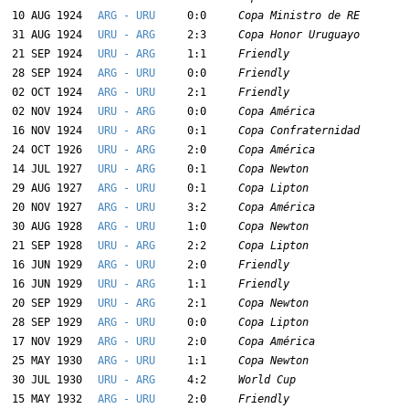
10 AUG 1924
ARG - URU
0:0
Copa Ministro de RE
31 AUG 1924
URU - ARG
2:3
Copa Honor Uruguayo
21 SEP 1924
URU - ARG
1:1
Friendly
28 SEP 1924
ARG - URU
0:0
Friendly
02 OCT 1924
ARG - URU
2:1
Friendly
02 NOV 1924
URU - ARG
0:0
Copa América
16 NOV 1924
URU - ARG
0:1
Copa Confraternidad
24 OCT 1926
URU - ARG
2:0
Copa América
14 JUL 1927
URU - ARG
0:1
Copa Newton
29 AUG 1927
ARG - URU
0:1
Copa Lipton
20 NOV 1927
ARG - URU
3:2
Copa América
30 AUG 1928
ARG - URU
1:0
Copa Newton
21 SEP 1928
URU - ARG
2:2
Copa Lipton
16 JUN 1929
ARG - URU
2:0
Friendly
16 JUN 1929
URU - ARG
1:1
Friendly
20 SEP 1929
URU - ARG
2:1
Copa Newton
28 SEP 1929
ARG - URU
0:0
Copa Lipton
17 NOV 1929
ARG - URU
2:0
Copa América
25 MAY 1930
ARG - URU
1:1
Copa Newton
30 JUL 1930
URU - ARG
4:2
World Cup
15 MAY 1932
ARG - URU
2:0
Friendly