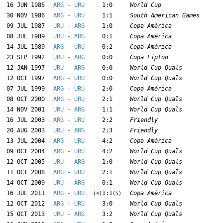
16 JUN 1986
ARG - URU
1:0
World Cup
30 NOV 1986
ARG - URU
1:1
South American Games
09 JUL 1987
URU - ARG
1:0
Copa América
08 JUL 1989
URU - ARG
0:1
Copa América
14 JUL 1989
ARG - URU
0:2
Copa América
23 SEP 1992
URU - ARG
0:0
Copa Lipton
12 JAN 1997
URU - ARG
0:0
World Cup Quals
12 OCT 1997
ARG - URU
0:0
World Cup Quals
07 JUL 1999
ARG - URU
2:0
Copa América
08 OCT 2000
ARG - URU
2:1
World Cup Quals
14 NOV 2001
URU - ARG
1:1
World Cup Quals
16 JUL 2003
ARG - URU
2:2
Friendly
20 AUG 2003
URU - ARG
2:3
Friendly
13 JUL 2004
ARG - URU
4:2
Copa América
09 OCT 2004
ARG - URU
4:2
World Cup Quals
12 OCT 2005
URU - ARG
1:0
World Cup Quals
11 OCT 2008
ARG - URU
2:1
World Cup Quals
14 OCT 2009
URU - ARG
0:1
World Cup Quals
16 JUL 2011
ARG - URU
1:1
Copa América
(4)
(5)
12 OCT 2012
ARG - URU
3:0
World Cup Quals
15 OCT 2013
URU - ARG
3:2
World Cup Quals