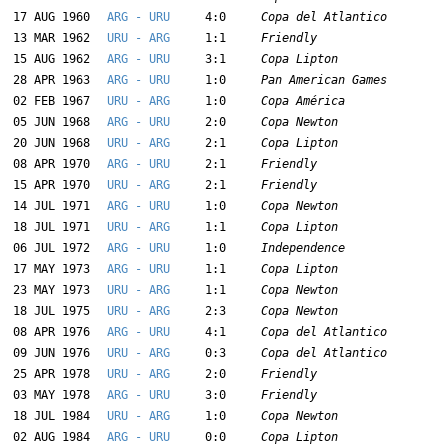
17 AUG 1960
ARG - URU
4:0
Copa del Atlantico
13 MAR 1962
URU - ARG
1:1
Friendly
15 AUG 1962
ARG - URU
3:1
Copa Lipton
28 APR 1963
ARG - URU
1:0
Pan American Games
02 FEB 1967
URU - ARG
1:0
Copa América
05 JUN 1968
ARG - URU
2:0
Copa Newton
20 JUN 1968
URU - ARG
2:1
Copa Lipton
08 APR 1970
ARG - URU
2:1
Friendly
15 APR 1970
URU - ARG
2:1
Friendly
14 JUL 1971
ARG - URU
1:0
Copa Newton
18 JUL 1971
URU - ARG
1:1
Copa Lipton
06 JUL 1972
ARG - URU
1:0
Independence
17 MAY 1973
ARG - URU
1:1
Copa Lipton
23 MAY 1973
URU - ARG
1:1
Copa Newton
18 JUL 1975
URU - ARG
2:3
Copa Newton
08 APR 1976
ARG - URU
4:1
Copa del Atlantico
09 JUN 1976
URU - ARG
0:3
Copa del Atlantico
25 APR 1978
URU - ARG
2:0
Friendly
03 MAY 1978
ARG - URU
3:0
Friendly
18 JUL 1984
URU - ARG
1:0
Copa Newton
02 AUG 1984
ARG - URU
0:0
Copa Lipton