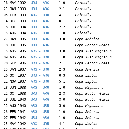
18 MAY 1932
URU - ARG
1:0
Friendly
21 JAN 1933
URU - ARG
2:1
Friendly
05 FEB 1933
ARG - URU
4:1
Friendly
14 DEC 1933
URU - ARG
0:1
Friendly
18 JUL 1934
URU - ARG
2:2
Friendly
15 AUG 1934
ARG - URU
1:0
Friendly
27 JAN 1935
URU - ARG
3:0
Copa América
18 JUL 1935
URU - ARG
1:1
Copa Hector Gomez
15 AUG 1935
ARG - URU
3:0
Copa Juan Mignaburu
09 AUG 1936
ARG - URU
1:0
Copa Juan Mignaburu
20 SEP 1936
URU - ARG
2:1
Copa Hector Gomez
23 JAN 1937
ARG - URU
2:3
Copa América
10 OCT 1937
URU - ARG
0:3
Copa Lipton
11 NOV 1937
ARG - URU
5:1
Copa Lipton
18 JUN 1938
ARG - URU
1:0
Copa Mignaburu
12 OCT 1938
URU - ARG
2:3
Copa Hector Gomez
18 JUL 1940
URU - ARG
3:0
Copa Hector Gomez
15 AUG 1940
ARG - URU
5:0
Copa Mignaburu
23 FEB 1941
ARG - URU
1:0
Copa América
07 FEB 1942
URU - ARG
1:0
Copa América
25 MAY 1942
ARG - URU
4:1
Copa Newton