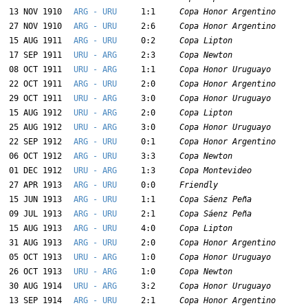
13 NOV 1910
ARG - URU
1:1
Copa Honor Argentino
27 NOV 1910
ARG - URU
2:6
Copa Honor Argentino
15 AUG 1911
ARG - URU
0:2
Copa Lipton
17 SEP 1911
URU - ARG
2:3
Copa Newton
08 OCT 1911
URU - ARG
1:1
Copa Honor Uruguayo
22 OCT 1911
ARG - URU
2:0
Copa Honor Argentino
29 OCT 1911
URU - ARG
3:0
Copa Honor Uruguayo
15 AUG 1912
URU - ARG
2:0
Copa Lipton
25 AUG 1912
URU - ARG
3:0
Copa Honor Uruguayo
22 SEP 1912
ARG - URU
0:1
Copa Honor Argentino
06 OCT 1912
ARG - URU
3:3
Copa Newton
01 DEC 1912
URU - ARG
1:3
Copa Montevideo
27 APR 1913
ARG - URU
0:0
Friendly
15 JUN 1913
ARG - URU
1:1
Copa Sáenz Peña
09 JUL 1913
ARG - URU
2:1
Copa Sáenz Peña
15 AUG 1913
ARG - URU
4:0
Copa Lipton
31 AUG 1913
ARG - URU
2:0
Copa Honor Argentino
05 OCT 1913
URU - ARG
1:0
Copa Honor Uruguayo
26 OCT 1913
URU - ARG
1:0
Copa Newton
30 AUG 1914
URU - ARG
3:2
Copa Honor Uruguayo
13 SEP 1914
ARG - URU
2:1
Copa Honor Argentino