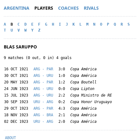
ARGENTINA
PLAYERS
COACHES
RIVALS
A
B
C
D
E
F
G
H
I
J
K
L
M
N
O
P
Q
R
S
T
U
V
W
Y
Z
BLAS SARUPPO
9 matches (0 out, 0 in) 4 goals
16 OCT 1921
ARG - PAR
3:0
Copa América
30 OCT 1921
ARG - URU
1:0
Copa América
20 MAY 1923
ARG - PAR
1:2
Copa Boutell
24 JUN 1923
ARG - URU
0:0
Copa Lipton
15 JUL 1923
ARG - URU
2:2
Copa Ministro de RE
30 SEP 1923
URU - ARG
0:2
Copa Honor Uruguayo
29 OCT 1923
ARG - PAR
4:3
Copa América
18 NOV 1923
ARG - BRA
2:1
Copa América
02 DEC 1923
URU - ARG
2:0
Copa América
ABOUT