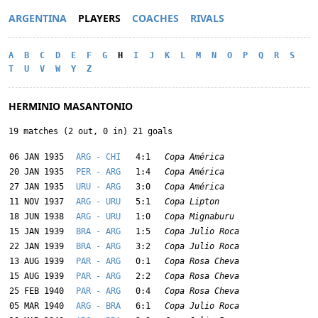
ARGENTINA
PLAYERS
COACHES
RIVALS
A
B
C
D
E
F
G
H
I
J
K
L
M
N
O
P
Q
R
S
T
U
V
W
Y
Z
HERMINIO MASANTONIO
19 matches (2 out, 0 in) 21 goals
06 JAN 1935
ARG - CHI
4:1
Copa América
20 JAN 1935
PER - ARG
1:4
Copa América
27 JAN 1935
URU - ARG
3:0
Copa América
11 NOV 1937
ARG - URU
5:1
Copa Lipton
18 JUN 1938
ARG - URU
1:0
Copa Mignaburu
15 JAN 1939
BRA - ARG
1:5
Copa Julio Roca
22 JAN 1939
BRA - ARG
3:2
Copa Julio Roca
13 AUG 1939
PAR - ARG
0:1
Copa Rosa Cheva
15 AUG 1939
PAR - ARG
2:2
Copa Rosa Cheva
25 FEB 1940
PAR - ARG
0:4
Copa Rosa Cheva
05 MAR 1940
ARG - BRA
6:1
Copa Julio Roca