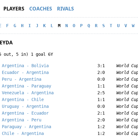
PLAYERS
COACHES
RIVALS
E
F
G
H
I
J
K
L
M
N
O
P
Q
R
S
T
U
V
W
MEYDA
5 out, 5 in) 1 goal 6Y
Argentina - Bolivia
3:1
World Cu
Ecuador - Argentina
2:0
World Cu
Peru - Argentina
0:0
World Cu
Argentina - Paraguay
1:1
World Cu
Venezuela - Argentina
2:5
World Cu
Argentina - Chile
1:1
World Cu
Uruguay - Argentina
0:0
World Cu
Argentina - Ecuador
2:1
World Cu
Argentina - Peru
2:0
World Cu
Paraguay - Argentina
1:2
World Cu
Chile - Argentina
1:2
World Cu