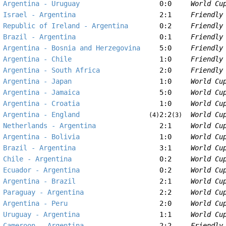
Argentina - Uruguay
0:0
World Cu
Israel - Argentina
2:1
Friendly
Republic of Ireland - Argentina
0:2
Friendly
Brazil - Argentina
0:1
Friendly
Argentina - Bosnia and Herzegovina
5:0
Friendly
Argentina - Chile
1:0
Friendly
Argentina - South Africa
2:0
Friendly
Argentina - Japan
1:0
World Cu
Argentina - Jamaica
5:0
World Cu
Argentina - Croatia
1:0
World Cu
Argentina - England
2:2
World Cu
(4)
(3)
Netherlands - Argentina
2:1
World Cu
Argentina - Bolivia
1:0
World Cu
Brazil - Argentina
3:1
World Cu
Chile - Argentina
0:2
World Cu
Ecuador - Argentina
0:2
World Cu
Argentina - Brazil
2:1
World Cu
Paraguay - Argentina
2:2
World Cu
Argentina - Peru
2:0
World Cu
Uruguay - Argentina
1:1
World Cu
Cameroon - Argentina
2:2
Friendly